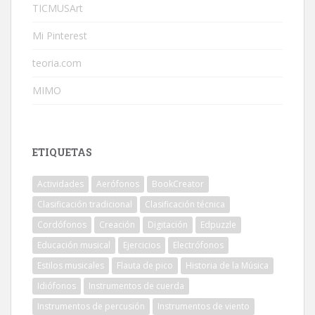
TICMUSArt
Mi Pinterest
teoria.com
MIMO
ETIQUETAS
Actividades
Aerófonos
BookCreator
Clasificación tradicional
Clasificación técnica
Cordófonos
Creación
Digitación
Edpuzzle
Educación musical
Ejercicios
Electrófonos
Estilos musicales
Flauta de pico
Historia de la Música
Idiófonos
Instrumentos de cuerda
Instrumentos de percusión
Instrumentos de viento