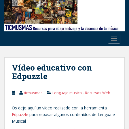
S
k
i
p
t
o
TOGGLE
m
a
i
n
Vídeo educativo con
c
Edpuzzle
o
n
t
,
ticmusmas
Lenguaje musical
Recursos Web
e
n
Os dejo aquí un vídeo realizado con la herramienta
t
Edpuzzle
para repasar algunos contenidos de Lenguaje
Musical