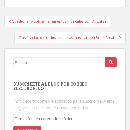
Navegación
Cuestionario sobre instrumentos musicales con Quizalize
de
entradas
Clasificación de los instrumentos musicales en Book Creator
Buscar:
SUSCRÍBETE AL BLOG POR CORREO
ELECTRÓNICO
Introduce tu correo electrónico para suscribirte a este
blog y recibir avisos de nuevas entradas.
Dirección
de