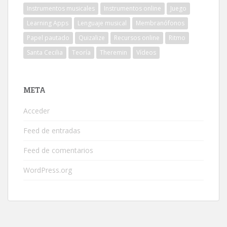
Instrumentos musicales
Instrumentos online
Juego
Learning Apps
Lenguaje musical
Membranófonos
Papel pautado
Quizalize
Recursos online
Ritmo
Santa Cecilia
Teoría
Theremin
Vídeos
META
Acceder
Feed de entradas
Feed de comentarios
WordPress.org