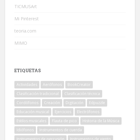
TICMUSArt
Mi Pinterest
teoria.com
MIMO
ETIQUETAS
Actividades
Aerófonos
BookCreator
Clasificación tradicional
Clasificación técnica
Cordófonos
Creación
Digitación
Edpuzzle
Educación musical
Ejercicios
Electrófonos
Estilos musicales
Flauta de pico
Historia de la Música
Idiófonos
Instrumentos de cuerda
Instrumentos de percusión
Instrumentos de viento