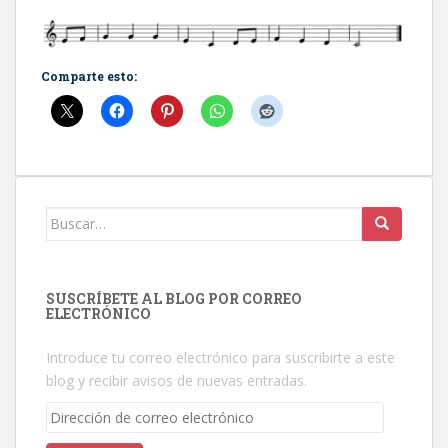
Comparte esto:
Buscar:
SUSCRÍBETE AL BLOG POR CORREO
ELECTRÓNICO
Introduce tu correo electrónico para suscribirte a este
blog y recibir avisos de nuevas entradas.
Dirección
de