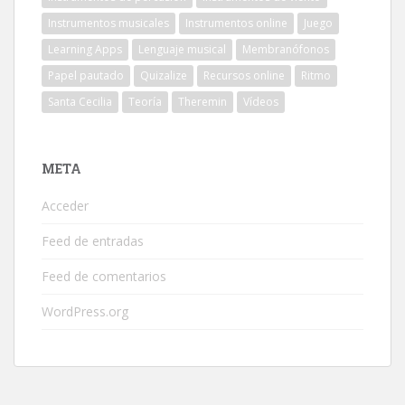
Instrumentos musicales
Instrumentos online
Juego
Learning Apps
Lenguaje musical
Membranófonos
Papel pautado
Quizalize
Recursos online
Ritmo
Santa Cecilia
Teoría
Theremin
Vídeos
META
Acceder
Feed de entradas
Feed de comentarios
WordPress.org