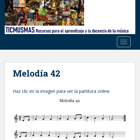
S
k
i
p
t
o
TOGGLE
m
a
i
n
Melodía 42
c
o
n
Haz clic en la imagen para ver la partitura online
t
e
n
t