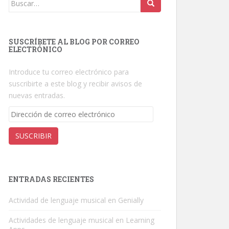
Buscar:
SUSCRÍBETE AL BLOG POR CORREO
ELECTRÓNICO
Introduce tu correo electrónico para
suscribirte a este blog y recibir avisos de
nuevas entradas.
Dirección
de
correo
SUSCRIBIR
electrónico
ENTRADAS RECIENTES
Actividad de lenguaje musical en Genially
Actividades de lenguaje musical en Learning