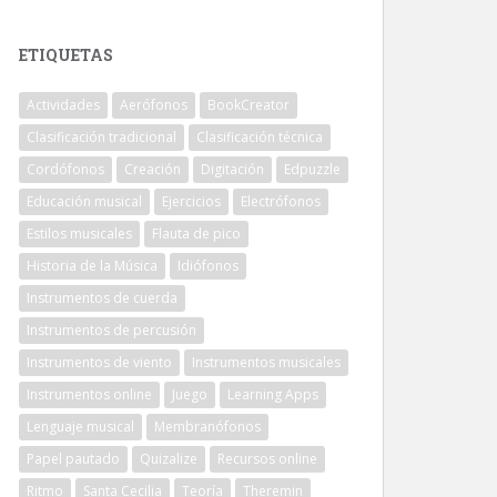
ETIQUETAS
Actividades
Aerófonos
BookCreator
Clasificación tradicional
Clasificación técnica
Cordófonos
Creación
Digitación
Edpuzzle
Educación musical
Ejercicios
Electrófonos
Estilos musicales
Flauta de pico
Historia de la Música
Idiófonos
Instrumentos de cuerda
Instrumentos de percusión
Instrumentos de viento
Instrumentos musicales
Instrumentos online
Juego
Learning Apps
Lenguaje musical
Membranófonos
Papel pautado
Quizalize
Recursos online
Ritmo
Santa Cecilia
Teoría
Theremin