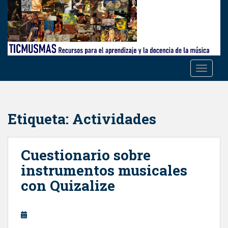
S
k
i
p
t
o
TOGGLE
m
a
i
n
Etiqueta:
Actividades
c
o
n
Cuestionario sobre
t
instrumentos musicales
e
con Quizalize
n
t