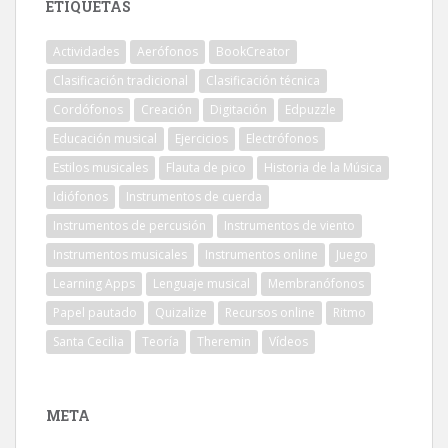
ETIQUETAS
Actividades
Aerófonos
BookCreator
Clasificación tradicional
Clasificación técnica
Cordófonos
Creación
Digitación
Edpuzzle
Educación musical
Ejercicios
Electrófonos
Estilos musicales
Flauta de pico
Historia de la Música
Idiófonos
Instrumentos de cuerda
Instrumentos de percusión
Instrumentos de viento
Instrumentos musicales
Instrumentos online
Juego
Learning Apps
Lenguaje musical
Membranófonos
Papel pautado
Quizalize
Recursos online
Ritmo
Santa Cecilia
Teoría
Theremin
Vídeos
META