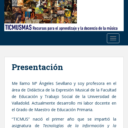
S
k
i
p
t
o
TOGGLE
m
a
i
n
Presentación
c
o
n
Me llamo Mª Ángeles Sevillano y soy profesora en el
t
área de Didáctica de la Expresión Musical de la Facultad
e
de Educación y Trabajo Social de la Universidad de
n
Valladolid. Actualmente desarrollo mi labor docente en
t
el Grado de Maestro de Educación Primaria.
“TICMUS” nació el primer año que se impartió la
asignatura de
Tecnologías de la Información y la