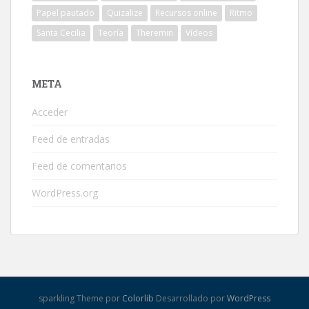
Papel pautado
Quizalize
Recursos online
Ritmo
Santa Cecilia
Teoría
Theremin
Vídeos
META
Acceder
Feed de entradas
Feed de comentarios
WordPress.org
sparkling Theme por
Colorlib
Desarrollado por
WordPress