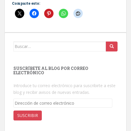
Comparte esto:
Buscar:
SUSCRÍBETE AL BLOG POR CORREO
ELECTRÓNICO
Introduce tu correo electrónico para suscribirte a este
blog y recibir avisos de nuevas entradas.
Dirección
de
correo
SUSCRIBIR
electrónico