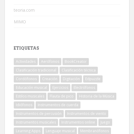
teoria.com
MIMO
ETIQUETAS
Actividades
Aerófonos
BookCreator
Clasificación tradicional
Clasificación técnica
Cordófonos
Creación
Digitación
Edpuzzle
Educación musical
Ejercicios
Electrófonos
Estilos musicales
Flauta de pico
Historia de la Música
Idiófonos
Instrumentos de cuerda
Instrumentos de percusión
Instrumentos de viento
Instrumentos musicales
Instrumentos online
Juego
Learning Apps
Lenguaje musical
Membranófonos