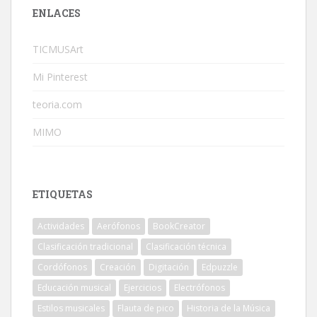
ENLACES
TICMUSArt
Mi Pinterest
teoria.com
MIMO
ETIQUETAS
Actividades
Aerófonos
BookCreator
Clasificación tradicional
Clasificación técnica
Cordófonos
Creación
Digitación
Edpuzzle
Educación musical
Ejercicios
Electrófonos
Estilos musicales
Flauta de pico
Historia de la Música