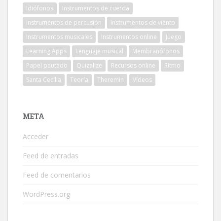
Idiófonos
Instrumentos de cuerda
Instrumentos de percusión
Instrumentos de viento
Instrumentos musicales
Instrumentos online
Juego
Learning Apps
Lenguaje musical
Membranófonos
Papel pautado
Quizalize
Recursos online
Ritmo
Santa Cecilia
Teoría
Theremin
Vídeos
META
Acceder
Feed de entradas
Feed de comentarios
WordPress.org