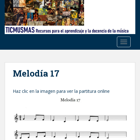
S
k
i
p
t
o
TOGGLE
m
a
i
n
Melodía 17
c
o
n
Haz clic en la imagen para ver la partitura online
t
e
n
t