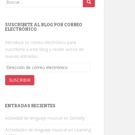
Buscar:
SUSCRÍBETE AL BLOG POR CORREO
ELECTRÓNICO
Introduce tu correo electrónico para
suscribirte a este blog y recibir avisos de
nuevas entradas.
Dirección
de
correo
SUSCRIBIR
electrónico
ENTRADAS RECIENTES
Actividad de lenguaje musical en Genially
Actividades de lenguaje musical en Learning