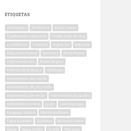
ETIQUETAS
Actividades
Aerófonos
BookCreator
Clasificación tradicional
Clasificación técnica
Cordófonos
Creación
Digitación
Edpuzzle
Educación musical
Ejercicios
Electrófonos
Estilos musicales
Flauta de pico
Historia de la Música
Idiófonos
Instrumentos de cuerda
Instrumentos de percusión
Instrumentos de viento
Instrumentos musicales
Instrumentos online
Juego
Learning Apps
Lenguaje musical
Membranófonos
Papel pautado
Quizalize
Recursos online
Ritmo
Santa Cecilia
Teoría
Theremin