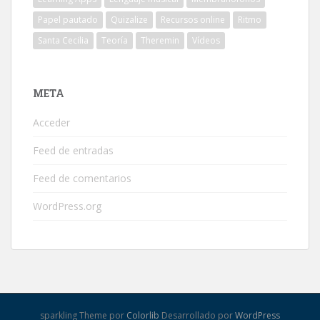
Papel pautado
Quizalize
Recursos online
Ritmo
Santa Cecilia
Teoría
Theremin
Vídeos
META
Acceder
Feed de entradas
Feed de comentarios
WordPress.org
sparkling Theme por
Colorlib
Desarrollado por
WordPress