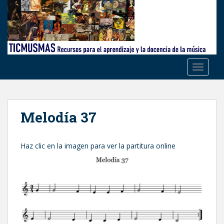
S
k
i
p
t
o
TOGGLE
m
a
i
n
Melodía 37
c
o
n
Haz clic en la imagen para ver la partitura online
t
e
n
t