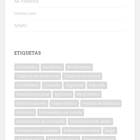
Mi Pinterest
teoria.com
MIMO
ETIQUETAS
Actividades
Aerófonos
BookCreator
Clasificación tradicional
Clasificación técnica
Cordófonos
Creación
Digitación
Edpuzzle
Educación musical
Ejercicios
Electrófonos
Estilos musicales
Flauta de pico
Historia de la Música
Idiófonos
Instrumentos de cuerda
Instrumentos de percusión
Instrumentos de viento
Instrumentos musicales
Instrumentos online
Juego
Learning Apps
Lenguaje musical
Membranófonos