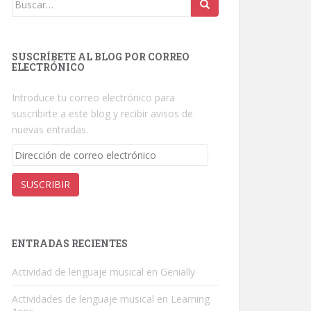
Buscar:
SUSCRÍBETE AL BLOG POR CORREO
ELECTRÓNICO
Introduce tu correo electrónico para
suscribirte a este blog y recibir avisos de
nuevas entradas.
Dirección
de
correo
SUSCRIBIR
electrónico
ENTRADAS RECIENTES
Actividad de lenguaje musical en Genially
Actividades de lenguaje musical en Learning