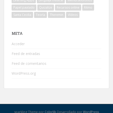
Learning Apps
Lenguaje musical
Membranófonos
Papel pautado
Quizalize
Recursos online
Ritmo
Santa Cecilia
Teoría
Theremin
Vídeos
META
Acceder
Feed de entradas
Feed de comentarios
WordPress.org
sparkling Theme por
Colorlib
Desarrollado por
WordPress