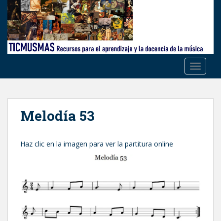
S
k
i
p
t
o
TOGGLE
m
a
i
n
Melodía 53
c
o
n
Haz clic en la imagen para ver la partitura online
t
e
n
t