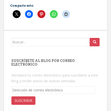
Comparte esto:
Buscar:
SUSCRÍBETE AL BLOG POR CORREO
ELECTRÓNICO
Introduce tu correo electrónico para suscribirte a este
blog y recibir avisos de nuevas entradas.
Dirección
de
correo
SUSCRIBIR
electrónico