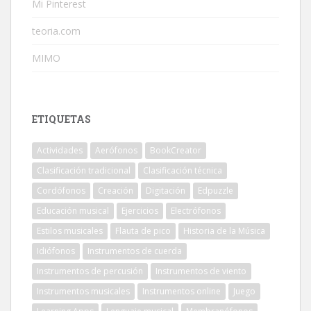
Mi Pinterest
teoria.com
MIMO
ETIQUETAS
Actividades
Aerófonos
BookCreator
Clasificación tradicional
Clasificación técnica
Cordófonos
Creación
Digitación
Edpuzzle
Educación musical
Ejercicios
Electrófonos
Estilos musicales
Flauta de pico
Historia de la Música
Idiófonos
Instrumentos de cuerda
Instrumentos de percusión
Instrumentos de viento
Instrumentos musicales
Instrumentos online
Juego