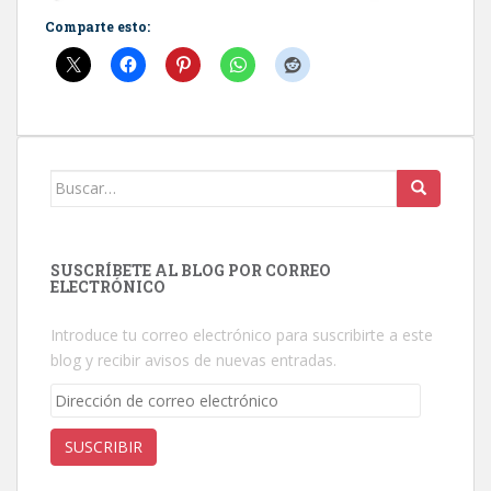
Comparte esto:
Buscar:
SUSCRÍBETE AL BLOG POR CORREO
ELECTRÓNICO
Introduce tu correo electrónico para suscribirte a este
blog y recibir avisos de nuevas entradas.
Dirección
de
correo
SUSCRIBIR
electrónico