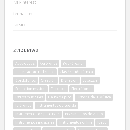
Mi Pinterest
teoria.com
MIMO
ETIQUETAS
Actividades
Aerófonos
BookCreator
Clasificación tradicional
Clasificación técnica
Cordófonos
Creación
Digitación
Edpuzzle
Educación musical
Ejercicios
Electrófonos
Estilos musicales
Flauta de pico
Historia de la Música
Idiófonos
Instrumentos de cuerda
Instrumentos de percusión
Instrumentos de viento
Instrumentos musicales
Instrumentos online
Juego