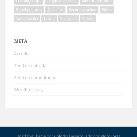
Learning Apps
Lenguaje musical
Membranófonos
Papel pautado
Quizalize
Recursos online
Ritmo
Santa Cecilia
Teoría
Theremin
Vídeos
META
Acceder
Feed de entradas
Feed de comentarios
WordPress.org
sparkling Theme por
Colorlib
Desarrollado por
WordPress