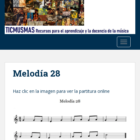
S
k
i
p
t
o
TOGGLE
m
a
i
n
Melodía 28
c
o
n
Haz clic en la imagen para ver la partitura online
t
e
n
t