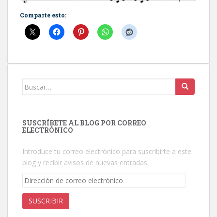
Comparte esto:
Buscar:
SUSCRÍBETE AL BLOG POR CORREO
ELECTRÓNICO
Introduce tu correo electrónico para suscribirte a este
blog y recibir avisos de nuevas entradas.
Dirección
de
correo
SUSCRIBIR
electrónico