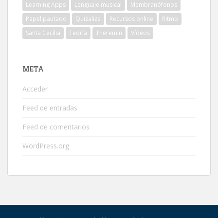
Learning Apps
Lenguaje musical
Membranófonos
Papel pautado
Quizalize
Recursos online
Ritmo
Santa Cecilia
Teoría
Theremin
Vídeos
META
Acceder
Feed de entradas
Feed de comentarios
WordPress.org