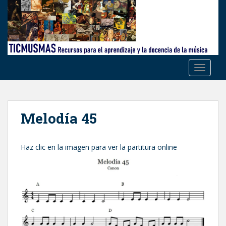
S
k
i
p
t
o
TOGGLE
m
a
i
n
Melodía 45
c
o
n
Haz clic en la imagen para ver la partitura online
t
e
n
t