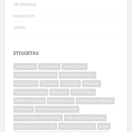
Mi Pinterest
teoria.com
MIMO
ETIQUETAS
Actividades
Aerófonos
BookCreator
Clasificación tradicional
Clasificación técnica
Cordófonos
Creación
Digitación
Edpuzzle
Educación musical
Ejercicios
Electrófonos
Estilos musicales
Flauta de pico
Historia de la Música
Idiófonos
Instrumentos de cuerda
Instrumentos de percusión
Instrumentos de viento
Instrumentos musicales
Instrumentos online
Juego