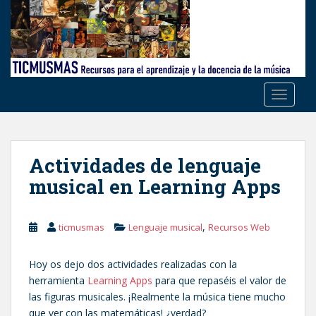
S
k
i
p
t
o
TOGGLE
m
a
i
n
Actividades de lenguaje
c
musical en Learning Apps
o
n
t
,
ticmusmas
Lenguaje musical
Recursos Web
e
n
Hoy os dejo dos actividades realizadas con la
t
herramienta
Learning Apps
para que repaséis el valor de
las figuras musicales. ¡Realmente la música tiene mucho
que ver con las matemáticas! ¿verdad?