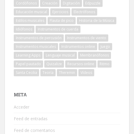
Cordófonos
Creación
Digitación
Edpuzzle
Educación musical
Ejercicios
Electrófonos
Estilos musicales
Flauta de pico
Historia de la Música
Idiófonos
Instrumentos de cuerda
Instrumentos de percusión
Instrumentos de viento
Instrumentos musicales
Instrumentos online
Juego
Learning Apps
Lenguaje musical
Membranófonos
Papel pautado
Quizalize
Recursos online
Ritmo
Santa Cecilia
Teoría
Theremin
Vídeos
META
Acceder
Feed de entradas
Feed de comentarios