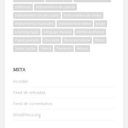
Idiófonos
Instrumentos de cuerda
Instrumentos de percusión
Instrumentos de viento
Instrumentos musicales
Instrumentos online
Juego
Learning Apps
Lenguaje musical
Membranófonos
Papel pautado
Quizalize
Recursos online
Ritmo
Santa Cecilia
Teoría
Theremin
Vídeos
META
Acceder
Feed de entradas
Feed de comentarios
WordPress.org