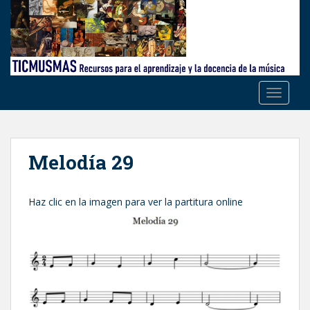
S
k
i
p
t
o
TOGGLE
m
a
i
n
Melodía 29
c
o
n
Haz clic en la imagen para ver la partitura online
t
e
n
t