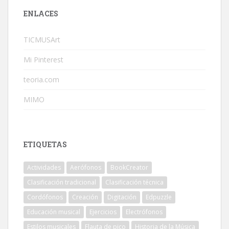
ENLACES
TICMUSArt
Mi Pinterest
teoria.com
MIMO
ETIQUETAS
Actividades
Aerófonos
BookCreator
Clasificación tradicional
Clasificación técnica
Cordófonos
Creación
Digitación
Edpuzzle
Educación musical
Ejercicios
Electrófonos
Estilos musicales
Flauta de pico
Historia de la Música